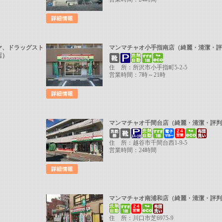
ヤ、ドラッグスト
マンマチャオ小手指南店（綺麗・清潔・
の店）
住 所：所沢市小手指町5-2-5
営業時間：7時～21時
マンマチャオ千間台店（綺麗・清潔・評
住 所：越谷市千間台西1-9-5
営業時間：24時間
マンマチャオ南浦和店（綺麗・清潔・評
住 所：川口市芝6975-9