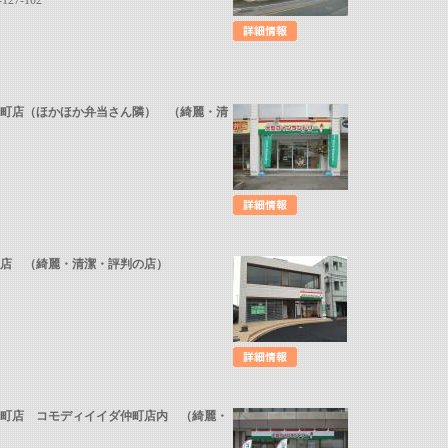
7-102
幸町店（ほかほか弁当さん隣） （綺麗・清
沢店 （綺麗・清潔・評判の店）
仲町店 コモディイイダ仲町店内 （綺麗・