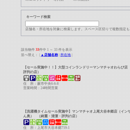
キーワード検索
店舗名・所在地を対象に検索します。スペース区切りで複数指定も可能
該当物件
33
件中 1 ～ 33 件を表示
並べ替え： |
▲店舗名称
|
所在地
|
【セール実施中！！】大型コインランドリーマンマチャオわらび店
評判の店）
住 所：蕨市中央6-6-8
営業時間：24時間営業
【洗濯機タイムセール実施中】マンマチャオ上尾大谷本郷店（イン
ん奥） （綺麗・清潔・評判の店）
住 所：上尾市大谷本郷719-1