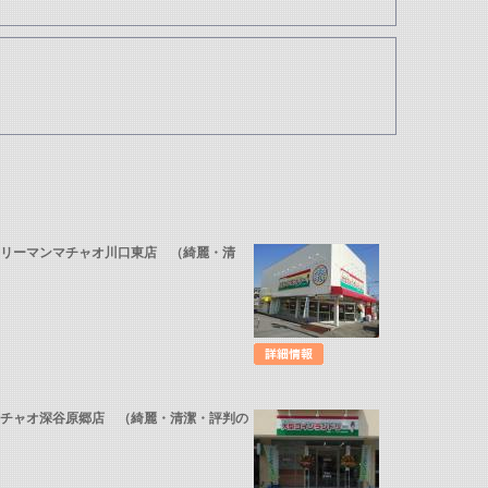
ドリーマンマチャオ川口東店 （綺麗・清
マチャオ深谷原郷店 （綺麗・清潔・評判の