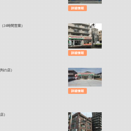
（24時間営業）
評判の店）
の店）