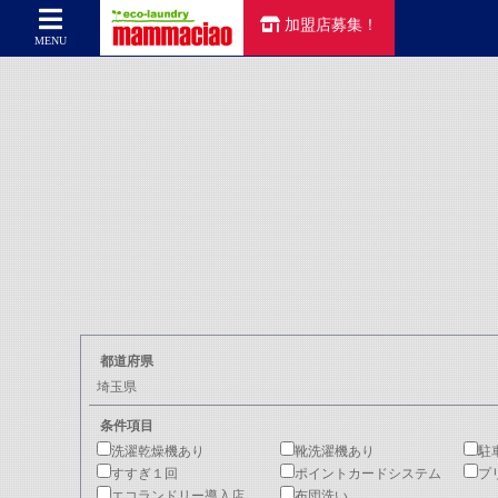
加盟店募集！
コインランドリーのマンマチャオTOP
>
店舗検索
> 埼玉県
MENU
都道府県
埼玉県
条件項目
洗濯乾燥機あり
靴洗濯機あり
駐
すすぎ１回
ポイントカードシステム
プ
エコランドリー導入店
布団洗い