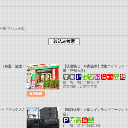
です(or検索)。
 （綺麗・清潔・
【洗濯機セール実施中】大型コインラン
潔・評判の店）
住 所：川口市榛松259
営業時間：24時間営業
サイドブックスさ
【臨時休業】大型コインランドリーマン
店）
住 所：深谷市原郷2146