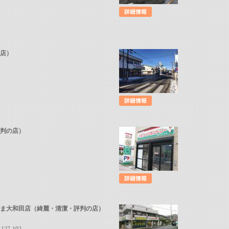
の店）
評判の店）
たま大和田店（綺麗・清潔・評判の店）