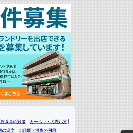
生乾き臭の対策
│
カーペットの洗い方
│
機の温度
│
24時間・深夜の利用