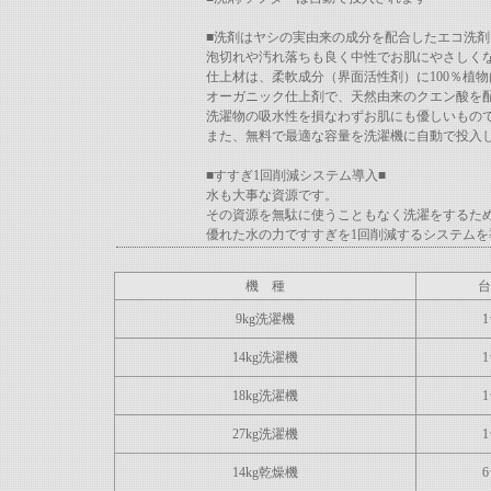
■洗剤はヤシの実由来の成分を配合したエコ洗剤
泡切れや汚れ落ちも良く中性でお肌にやさしく
仕上材は、柔軟成分（界面活性剤）に100％植
オーガニック仕上剤で、天然由来のクエン酸を
洗濯物の吸水性を損なわずお肌にも優しいもの
また、無料で最適な容量を洗濯機に自動で投
■すすぎ1回削減システム導入■
水も大事な資源です。
その資源を無駄に使うこともなく洗濯をするた
優れた水の力ですすぎを1回削減するシステムを
機 種
台
9kg洗濯機
14kg洗濯機
18kg洗濯機
27kg洗濯機
14kg乾燥機