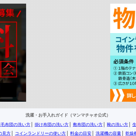
洗濯・お手入れガイド（マンマチャオ公式）
羽毛布団の洗い方
│
掛け布団の洗い方
│
敷布団の洗い方
│
靴の洗い方
│
の見方
│
コインランドリーの使い方
│
料金の目安
│
洗濯機の容量
│
乾燥