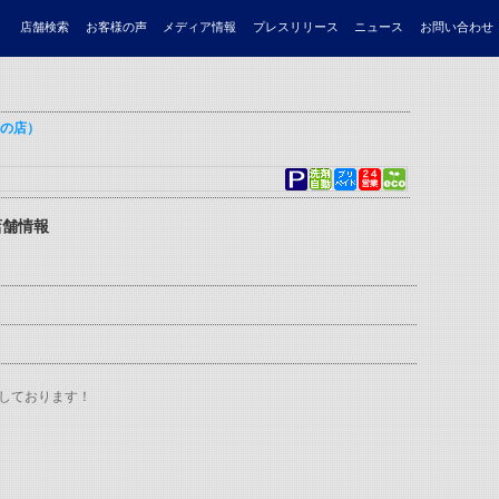
ほかほか弁当さん隣） （綺麗・清潔・評判の店）
店舗検索
お客様の声
メディア情報
プレスリリース
ニュース
お問い合わせ
判の店）
店舗情報
販売しております！