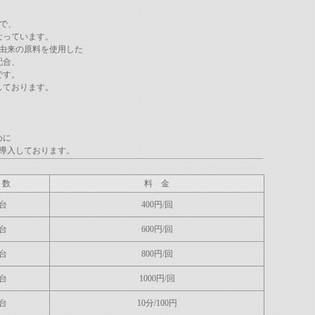
で、
なっています。
物由来の原料を使用した
配合、
です。
入しております。
めに
導入しております。
 数
料 金
1台
400円/回
1台
600円/回
1台
800円/回
1台
1000円/回
6台
10分/100円