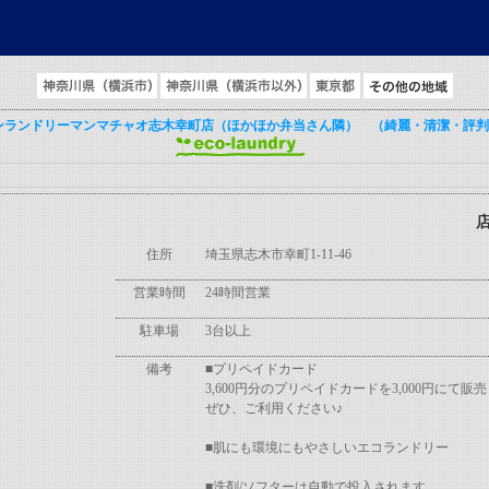
とは
>
店舗検索
>
埼玉県
> 大型コインランドリーマンマチャオ志木幸町店（
ンランドリーマンマチャオ志木幸町店（ほかほか弁当さん隣） （綺麗・清潔・評
住所
埼玉県志木市幸町1-11-46
営業時間
24時間営業
駐車場
3台以上
備考
■プリペイドカード
3,600円分のプリペイドカードを3,000円にて
ぜひ、ご利用ください♪
■肌にも環境にもやさしいエコランドリー
■洗剤/ソフターは自動で投入されます