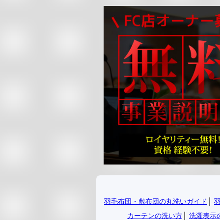
羽毛布団・敷布団の丸洗いガイド
│
カーテンの洗い方
│
洗濯表示