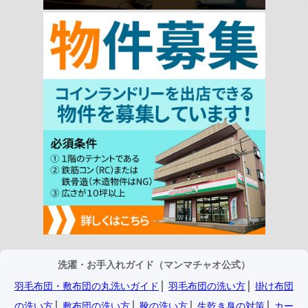
洗濯・お手入れガイド（マンマチャオ公式）
羽毛布団・敷布団の丸洗いガイド
│
羽毛布団の洗い方
│
掛け布団
の洗い方
│
敷布団の洗い方
│
靴の洗い方
│
生乾き臭の対策
│
カー