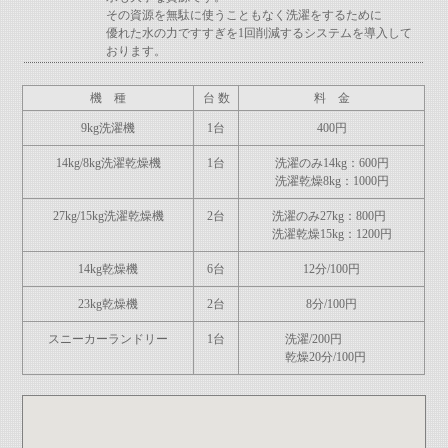
その資源を無駄に使うこともなく洗濯をするために
優れた水の力ですすぎを1回削減するシステムを導入して
おります。
機 種
台 数
料 金
9kg洗濯機
1台
400円
14kg/8kg洗濯乾燥機
1台
洗濯のみ14kg：600円
洗濯乾燥8kg：1000円
27kg/15kg洗濯乾燥機
2台
洗濯のみ27kg：800円
洗濯乾燥15kg：1200円
14kg乾燥機
6台
12分/100円
23kg乾燥機
2台
8分/100円
スニーカーランドリー
1台
洗濯/200円
乾燥20分/100円