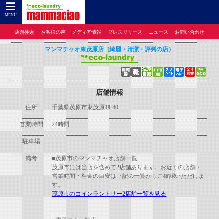
コインランドリーのマンマチャオTOP
>
コインランドリーのマンマチャオとは
>
店舗検
索
>
千葉県
> マンマチャオ東茂原店（綺麗・清潔・評判の店）
MENU
店舗検索
お客様の声
メディア情報
プレスリリース
ニュース
お問い合わせ
マンマチャオ東茂原店（綺麗・清潔・評判の店）
店舗情報
住所
千葉県茂原市東茂原19-40
営業時間
24時間
駐車場
備考
■茂原市のマンマチャオ店舗一覧
茂原市には当店を含めて2店舗あります。お近くの店舗・
営業時間・料金の目安は下記の一覧からご確認いただけま
す。
茂原市のコインランドリー2店舗一覧を見る