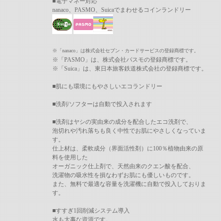
■電子マネー対応
nanaco、PASMO、Suicaでまわせるコインランドリー
※「nanaco」は株式会社セブン・カードサービスの登録商標です。
※「PASMO」は、株式会社パスモの登録商標です。
※「Suica」は、東日本旅客鉄道株式会社の登録商標です。
■肌にも環境にもやさしいエコランドリー
■洗剤/ソフターは自動で投入されます
■洗剤はヤシの実由来の成分を配合したエコ洗剤で、
泡切れや汚れ落ちも良く中性でお肌にやさしくなっていま
す。
仕上材は、柔軟成分（界面活性剤）に100％植物由来の原
料を使用した
オーガニック仕上剤で、天然由来のクエン酸を配合、
洗濯物の吸水性を損なわずお肌にも優しいものです。
また、無料で最適な容量を洗濯機に自動で投入しておりま
す。
■すすぎ1回削減システム導入
水も大事な資源です。