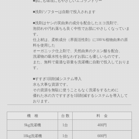
■肌にも環境にもやさしいエコランドリー
■洗剤/ソフターは自動で投入されます
■洗剤はヤシの実由来の成分を配合したエコ洗剤で、
泡切れや汚れ落ちも良く中性でお肌にやさしくなっていま
す。
仕上材は、柔軟成分（界面活性剤）に100％植物由来の原
料を使用した
オーガニック仕上剤で、天然由来のクエン酸を配合、
洗濯物の吸水性を損なわずお肌にも優しいものです。
また、無料で最適な容量を洗濯機に自動で投入しておりま
す。
■すすぎ1回削減システム導入
水も大事な資源です。
その資源を無駄に使うこともなく洗濯をするために
優れた水の力ですすぎを1回削減するシステムを導入して
おります。
機 種
台 数
料 金
9kg洗濯機
1台
400円
18kg洗濯機
1台
600円