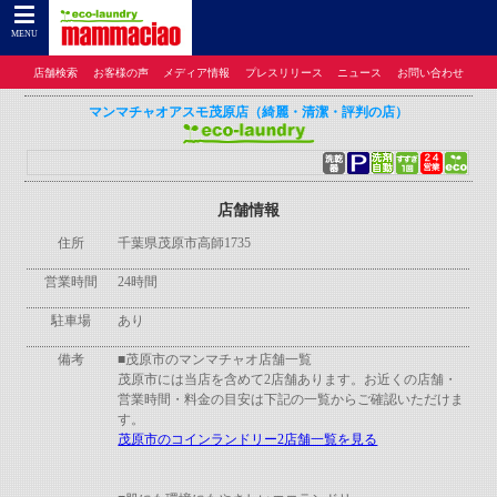
コインランドリーのマンマチャオTOP
>
コインランドリーのマンマチャオとは
>
店舗検
索
>
千葉県
> マンマチャオアスモ茂原店（綺麗・清潔・評判の店）
MENU
店舗検索
お客様の声
メディア情報
プレスリリース
ニュース
お問い合わせ
マンマチャオアスモ茂原店（綺麗・清潔・評判の店）
店舗情報
住所
千葉県茂原市高師1735
営業時間
24時間
駐車場
あり
備考
■茂原市のマンマチャオ店舗一覧
茂原市には当店を含めて2店舗あります。お近くの店舗・
営業時間・料金の目安は下記の一覧からご確認いただけま
す。
茂原市のコインランドリー2店舗一覧を見る