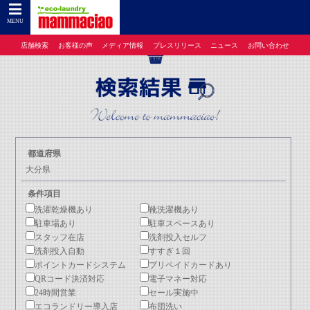
コインランドリーのマンマチャオTOP
>
店舗検索
> 大分県
MENU
店舗検索
お客様の声
メディア情報
プレスリリース
ニュース
お問い合わせ
都道府県
大分県
条件項目
洗濯乾燥機あり
靴洗濯機あり
駐車場あり
駐車スペースあり
スタッフ在店
洗剤投入セルフ
洗剤投入自動
すすぎ１回
ポイントカードシステム
プリペイドカードあり
QRコード決済対応
電子マネー対応
24時間営業
セール実施中
エコランドリー導入店
布団洗い