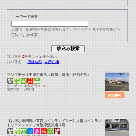
キーワード検索
店舗名・所在地を対象に検索します。スペース区切りで複数指定も
可能です(or検索)。
該当物件
2
件中 1 ～ 2 件を表示
並べ替え： |
店舗名称
|
▲所在地
|
マンマチャオ中津万田店（綺麗・清潔・評判の店）
住 所：中津市万田216-12
営業時間：24時間
【お得な布団洗い宣言コインランドリー】大型コインラン
ドリーマンマチャオ別府流川通り店