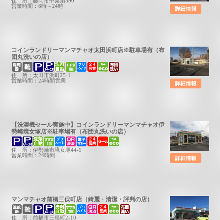
住 所：藤岡市中栗須390
営業時間：6時～24時
コインランドリーマンマチャオ太田浜町店※駐車場有（布
団丸洗いの店）
住 所：太田市浜町25-1
営業時間：24時間営業
【洗濯機セール実施中】コインランドリーマンマチャオ伊
勢崎境女塚店※駐車場有（布団丸洗いの店）
住 所：伊勢崎市境女塚44-1
営業時間：24時間
マンマチャオ前橋三俣町店（綺麗・清潔・評判の店）
住 所：前橋市三俣町2-10