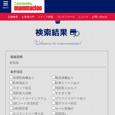
コインランドリーのマンマチャオTOP
>
店舗検索
> 群馬県
MENU
店舗検索
お客様の声
メディア情報
プレスリリース
ニュース
お問い合わせ
都道府県
群馬県
条件項目
洗濯乾燥機あり
靴洗濯機あり
駐車場あり
駐車スペースあり
スタッフ在店
洗剤投入セルフ
洗剤投入自動
すすぎ１回
ポイントカードシステム
プリペイドカードあり
QRコード決済対応
電子マネー対応
24時間営業
セール実施中
エコランドリー導入店
布団洗い