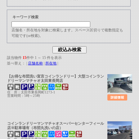
キーワード検索
店舗名・所在地を対象に検索します。スペース区切りで複数指定も
可能です(or検索)。
該当物件
15
件中 1 ～ 15 件を表示
並べ替え： |
店舗名称
|
所在地
|
【お得な布団洗い宣言コインランドリー】大型コインラン
ドリーマンマチャオ太田東長岡店
住 所：太田市東長岡町1273-1
営業時間：5時～25時
コインランドリーマンマチャオスーパーセンターフィール
店※駐車場有（布団丸洗いの店）